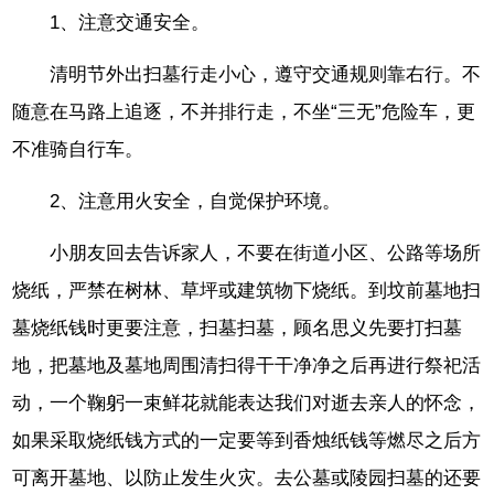
1、注意交通安全。
清明节外出扫墓行走小心，遵守交通规则靠右行。不
随意在马路上追逐，不并排行走，不坐“三无”危险车，更
不准骑自行车。
2、注意用火安全，自觉保护环境。
小朋友回去告诉家人，不要在街道小区、公路等场所
烧纸，严禁在树林、草坪或建筑物下烧纸。到坟前墓地扫
墓烧纸钱时更要注意，扫墓扫墓，顾名思义先要打扫墓
地，把墓地及墓地周围清扫得干干净净之后再进行祭祀活
动，一个鞠躬一束鲜花就能表达我们对逝去亲人的怀念，
如果采取烧纸钱方式的一定要等到香烛纸钱等燃尽之后方
可离开墓地、以防止发生火灾。去公墓或陵园扫墓的还要