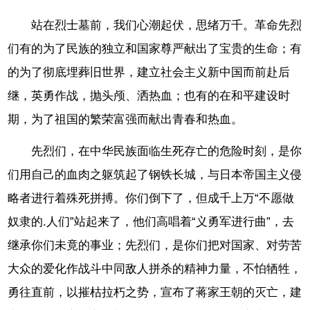
站在烈士墓前，我们心潮起伏，思绪万千。革命先烈
们有的为了民族的独立和国家尊严献出了宝贵的生命；有
的为了彻底埋葬旧世界，建立社会主义新中国而前赴后
继，英勇作战，抛头颅、洒热血；也有的在和平建设时
期，为了祖国的繁荣富强而献出青春和热血。
先烈们，在中华民族面临生死存亡的危险时刻，是你
们用自己的血肉之躯筑起了钢铁长城，与日本帝国主义侵
略者进行着殊死拼搏。你们倒下了，但成千上万“不愿做
奴隶的.人们”站起来了，他们高唱着“义勇军进行曲”，去
继承你们未竟的事业；先烈们，是你们把对国家、对劳苦
大众的爱化作战斗中同敌人拼杀的精神力量，不怕牺牲，
勇往直前，以摧枯拉朽之势，宣布了蒋家王朝的灭亡，建