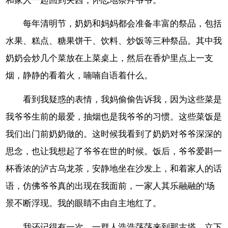
和家人一起回到关西，怀恋地祭拜爷爷。
每年清明节，奶奶和妈妈都会准备丰富的祭品，包括
水果、糕点、糖果饼干、饮料、炒饭等三种祭品。其中我
奶奶会炒几个菜放在上菜桌上，然后在香炉里点上一支
烟，静静的看着火，喃喃自语着什么。
看到我疑惑的表情，我妈偷偷告诉我，因为这些菜是
我爷爷生前的最爱，抽烟也是我爷爷的习惯。这些菜饭是
我们出门前奶奶做的。这时候我看到了奶奶对爷爷深深的
思念，也让我想起了爷爷在世的时候。饭后，爷爷爱斟一
杯香浓的泸古乌龙茶，安静地坐在沙发上，和着家人的话
语，仿佛爷爷真的出现在我面前，一家人其乐融融的'场
景不断浮现。我的眼睛不由自主地红了。
我还记得有一次，一群人浩浩荡荡来到那古塔，立下