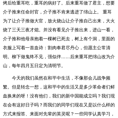
烤后给重耳吃，重耳的病好了。后来重耳做了君主，想要
介子推来任命封官，介子推不肯来逃进了绵山上。 重耳
为了让介子推做大官，放火烧山让介子推自己出来，大火
烧了三天三夜才熄。并没有看见介子推出来，进山一看，
介子推和他母亲抱着一棵树已死去，树上有个洞，里面的
衣服上写着一首血诗：割肉奉君尽丹心，但愿主公常清
明。柳下做鬼终不见，强似伴……后来重耳把绵山改为介
山，每年四月五日定为清明节。
今天的我们虽然在和平中生活，不像那会儿战争频
繁。但是转念一想，这和平中的生活又是多少革命者们鲜
血换来的呀！没有他们，我们的新中国能成立吗？我们现
在会有这好日子吗？而我们的同学们现在又是以什么样的
方式来报答、来面对先辈的英灵呢？一些同学认真学习，