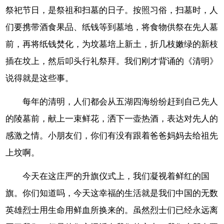
祭祀节日，是祭祖和扫墓的日子。按照习俗，扫墓时，人
们要携带酒食果品、纸钱等到墓地，将食物供祭在先人墓
前，再将纸钱焚化，为坟墓培上新土，折几枝嫩绿的新枝
插在坟上，然后叩头行礼祭拜。我们刚才背诵的《清明》
说得就是这些事。
每年的清明，人们都会从五湖四海纷纷赶到自己先人
的陵墓前，献上一束鲜花，洒下一壶热酒，表达对先人的
感激之情。小朋友们，你们有没有跟着爸爸妈妈去给祖先
上坟啊。
今天在这庄严的升旗仪式上，我们凝视着鲜红的国
旗。你们知道吗，今天这幸福的生活就是我们中国的无数
英雄烈士用生命用鲜血所换来的。虽然烈士们已经永远离