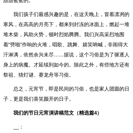
甜甜蜜蜜的。
我们孩子们最感兴趣的是，在这天晚上，冒着凛冽的
寒风，在高高的月亮下，都来到封冻的冰面上，燃起一堆
堆木柴，风助火势，顿时烈焰腾腾。我们兴高采烈地围
着“劈啪”作响的火堆，唱歌、跳舞、嬉笑呐喊，非闹得大
汗淋漓，依然余兴未尽……据说，这个习俗是为了驱逐人
身上的病魔。才延续到如今的。除此之外，有些地方还有
祭祖、猜灯谜、赛龙舟等习俗。
总之，元宵节，即是民间的习俗，也是家人团圆的日
子，更是我们喜笑颜开的日子。
我们的节日元宵演讲稿范文（精选篇4）
__：