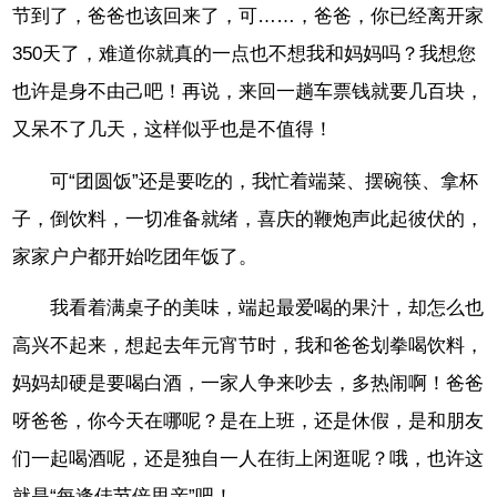
节到了，爸爸也该回来了，可……，爸爸，你已经离开家
350天了，难道你就真的一点也不想我和妈妈吗？我想您
也许是身不由己吧！再说，来回一趟车票钱就要几百块，
又呆不了几天，这样似乎也是不值得！
可“团圆饭”还是要吃的，我忙着端菜、摆碗筷、拿杯
子，倒饮料，一切准备就绪，喜庆的鞭炮声此起彼伏的，
家家户户都开始吃团年饭了。
我看着满桌子的美味，端起最爱喝的果汁，却怎么也
高兴不起来，想起去年元宵节时，我和爸爸划拳喝饮料，
妈妈却硬是要喝白酒，一家人争来吵去，多热闹啊！爸爸
呀爸爸，你今天在哪呢？是在上班，还是休假，是和朋友
们一起喝酒呢，还是独自一人在街上闲逛呢？哦，也许这
就是“每逢佳节倍思亲”吧！