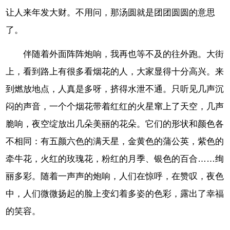
让人来年发大财。不用问，那汤圆就是团团圆圆的意思
了。
伴随着外面阵阵炮响，我再也等不及的往外跑。大街
上，看到路上有很多看烟花的人，大家显得十分高兴。来
到燃放地点，人真是多呀，挤得水泄不通。只听见几声沉
闷的声音，一个个烟花带着红红的火星窜上了天空，几声
脆响，夜空绽放出几朵美丽的花朵。它们的形状和颜色各
不相同：有五颜六色的满天星，金黄色的蒲公英，紫色的
牵牛花，火红的玫瑰花，粉红的月季、银色的百合……绚
丽多彩。随着一声声的炮响，人们在惊呼，在赞叹，夜色
中，人们微微扬起的脸上变幻着多姿的色彩，露出了幸福
的笑容。