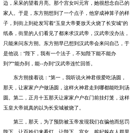
边，呆呆的望着月亮。那个宫女叫元宵，她很想念自己的
家人。于是，东方朔想到了一个点子，他穿成神算子的样
子，到街上到处发写着“玉皇大帝要放天火烧了长安城”的
纸条，街里的人们看见了都来求汉武帝，汉武帝没办法，
只能来问东方朔。东方朔早已想到汉武帝会来问自己，于
是他说：“陛下，我有一个法子，不知陛下能不能办
到?”“能办到，能--办到“汉武帝连忙回答。
东方朔接着说：“第一，我听说火神君很爱吃汤圆，
那天，让家家户户做汤圆，这样火神君走到哪都能吃到汤
圆。第二，正月十五那天让家家户户在门前挂灯笼，这样
玉皇大帝就真的以为长安城被烧了。
第三，那天，为了预防被玉帝发现我们在骗他而惩罚
陛下，让百姓们来看灯，让陛下、宫女、嫔妃躲在人群里