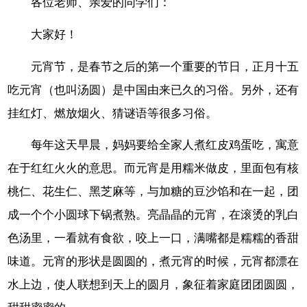
各位老师、亲爱的同学们：
大家好！
元宵节，是春节之后的第一个重要的节日，正月十五
吃元宵（也叫汤圆）是中国由来已久的习俗。另外，还有
挂红灯、燃放烟火、猜谜语等很多习俗。
每年这天早晨，妈妈要给全家人煮红皮鸡蛋吃，寓意
在于红红火火的意思。而元宵是用糯米做皮，里面包有核
桃仁、花生仁、黑芝麻等，与加糖的豆沙馅和在一起，团
成一个个小圆球下锅煮熟。亮晶晶的元宵，在滚烫的乳白
色汤里，一看就有食欲，咬上一口，满嘴都是糯糯的香甜
味道。元宵的形状是圆圆的，煮元宵的时候，元宵都漂在
水上边，使人联想到天上的圆月，象征着家庭团团圆圆，