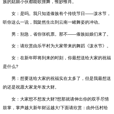
族的姑娘小伙都能歌擅舞，惟妙惟肖。
女：是吗。我只知道傣族有个传统节日——泼水节，
听你这么一说，我陡然生出到云南一睹舞姿的冲动。
男：别急，省你张机票。那不——傣族姑娘们来了。
女：请欣赏由乐平村为大家带来的舞蹈《泼水节》。
女：在新年即将到来的时刻，你最想送给大家的祝福
是什么?
男：想要送给大家的祝福实在太多了，但是我最想送
的还是祝愿大家龙年发大财。
女：大家想不想发大财?想那就请伸出你的双手尽情
鼓掌，掌声越大新年财运越大!下面请欣赏：由外伍村给