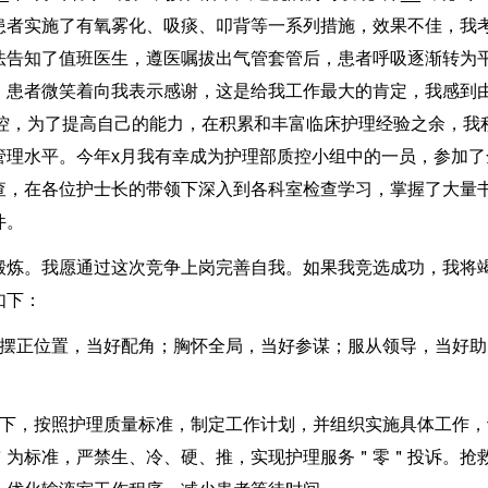
患者实施了有氧雾化、吸痰、叩背等一系列措施，效果不佳，我
法告知了值班医生，遵医嘱拔出气管套管后，患者呼吸逐渐转为
。患者微笑着向我表示感谢，这是给我工作最大的肯定，我感到
质控，为了提高自己的能力，在积累和丰富临床护理经验之余，我
管理水平。今年x月我有幸成为护理部质控小组中的一员，参加了
查，在各位护士长的带领下深入到各科室检查学习，掌握了大量
件。
锻炼。我愿通过这次竞争上岗完善自我。如果我竞选成功，我将
如下：
，摆正位置，当好配角；胸怀全局，当好参谋；服从领导，当好助
导下，按照护理质量标准，制定工作计划，并组织实施具体工作，
＂为标准，严禁生、冷、硬、推，实现护理服务＂零＂投诉。抢