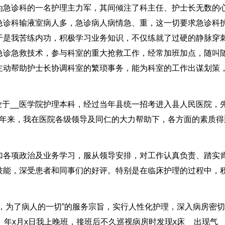
为急诊科的一名护理主力军，其间倾注了科主任、护士长无数的
急诊科输液室病人多，急诊病人病情急、重，这一切要求急诊科
于是我苦练内功，积极学习业务知识，不仅练就了过硬的静脉穿
急诊急救技术，参与科室的重大抢救工作，经常加班加点，随叫
主动帮助护士长协调科室的繁琐事务，能为科室的工作出谋划策
毕业于__医学院护理本科，经过当年县统一招考进入县人民医院，
x年来，我在医院各级领导及同仁的大力帮助下，各方面的素质得
加各项政治及业务学习，服从领导安排，对工作认真负责、踏实
技能，深受患者和同事们的好评。特别是在临床护理的过程中，
，为了病人的一切”的服务宗旨，实行人性化护理，深入病房密
年x月x日我上晚班，接班后不久巡视病房时发现x床__出现气