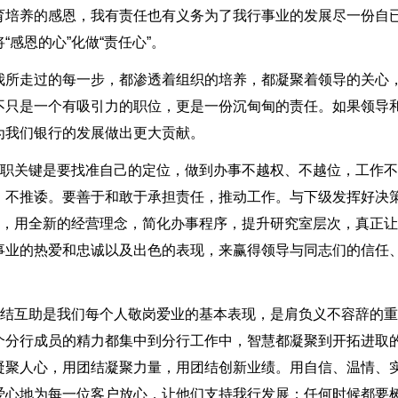
育培养的感恩，我有责任也有义务为了我行事业的发展尽一份自
感恩的心”化做“责任心”。
我所走过的每一步，都渗透着组织的培养，都凝聚着领导的关心
不只是一个有吸引力的职位，更是一份沉甸甸的责任。如果领导
为我们银行的发展做出更大贡献。
副职关键是要找准自己的定位，做到办事不越权、不越位，工作
、不推诿。要善于和敢于承担责任，推动工作。与下级发挥好决
”，用全新的经营理念，简化办事程序，提升研究室层次，真正
事业的热爱和忠诚以及出色的表现，来赢得领导与同志们的信任
团结互助是我们每个人敬岗爱业的基本表现，是肩负义不容辞的
个分行成员的精力都集中到分行工作中，智慧都凝聚到开拓进取
凝聚人心，用团结凝聚力量，用团结创新业绩。用自信、温情、
爱心地为每一位客户放心，让他们支持我行发展；任何时候都要