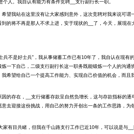
先进个人。我自认有能力有条件竞聘__支行副行长一职。
。希望我站在这里没有让大家感到意外，这次竞聘对我来说可谓
到的将不再是那人不求上进，安于现状的__了，今天，展现在
士兵不是好士兵”，我从事储蓄工作已有10年了，我自认在现有
锻炼一下自己，二级支行副行长这一职务既能锻炼一个人的沟通
，我希望给自己一个提高工作能力、实现自己价值的机会，而且
原因的存在，__支行储蓄存款呈自然负增长，这与存款指标的逐
愿意去迎接这份挑战，用自己的努力开创出一条的工作思路，为
大家有目共睹，但我在千山路支行工作已近10年，可以说是与__