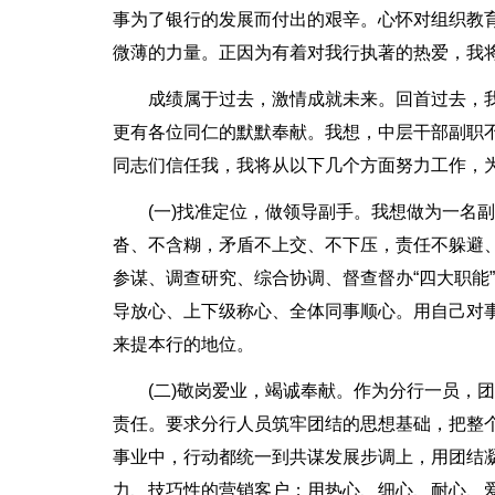
事为了银行的发展而付出的艰辛。心怀对组织教
微薄的力量。正因为有着对我行执著的热爱，我将“
成绩属于过去，激情成就未来。回首过去，
更有各位同仁的默默奉献。我想，中层干部副职
同志们信任我，我将从以下几个方面努力工作，
(一)找准定位，做领导副手。我想做为一名
沓、不含糊，矛盾不上交、不下压，责任不躲避
参谋、调查研究、综合协调、督查督办“四大职能
导放心、上下级称心、全体同事顺心。用自己对
来提本行的地位。
(二)敬岗爱业，竭诚奉献。作为分行一员，
责任。要求分行人员筑牢团结的思想基础，把整
事业中，行动都统一到共谋发展步调上，用团结
力、技巧性的营销客户；用热心、细心、耐心、