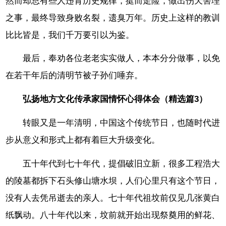
然而却总有些人违背历史规律，挺而走险，做出伤天害理
之事，最终导致身败名裂，遗臭万年。历史上这样的教训
比比皆是，我们千万要引以为鉴。
最后，奉劝各位老老实实做人，本本分分做事，以免
在若干年后的清明节被子孙们唾弃。
弘扬地方文化传承家国情怀心得体会（精选篇3）
转眼又是一年清明，中国这个传统节日，也随时代进
步从意义和形式上都有着巨大升级变化。
五十年代到七十年代，提倡破旧立新，很多工程浩大
的陵墓都拆下石头修山塘水坝，人们心里只有这个节日，
没有人去凭吊逝去的亲人。七十年代祖坟前仅见几张黄白
纸飘动。八十年代以来，坟前就开始出现祭奠用的鲜花、