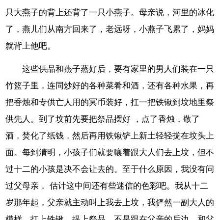
只大燕子的背上还背了一只小燕子。母亲说，河里的冰化
了，燕儿们从南方回来了，老远呀，小燕子飞累了，妈妈
就背上他吧。
这些供品和燕子蒸好后，要有家里的男人们装在一只
竹篮子里，连同炒好的各种菜肴和酒，还有各种水果，再
把香烛和专供亡人用的冥币装好，扛一把铁锹到坟地里祭
供先人。到了坟前先要把祭品摆好 ，点了香烛，敬了
酒，焚化了纸钱，然后再用铁锹铲上新土轻轻拢在坟头上
面。每到清明，小孩子们就要嚷着跟大人们去上坟，但不
过十二的小孩是决不会让去的。至于什么原因，我没有问
过父母亲， 估计这中间还有些迷信的色彩吧。我从十二
岁那年起，父亲就主动叫上我去上坟，我俨然一副大人的
模样，扛上铁锹，提上祭品，不是跟在父亲的后边，和父