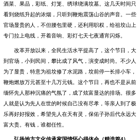
酒菜、果品，彩纸、灯笼、绣球绕满坟墓。这几天时间只
看到烧纸升起的浓烟，只听到鞭炮震荡山谷的声音。一些
官场显贵的人，不但腰包里硬，还利用职权，给祖坟山上
专门拉上电线，开着音响、彩灯七天七夜通宵闪烁。
改革开放以来，全民生活水平提高了，这个节日，大
到官场，小到民间，攀比成了风气，演变成时尚。不少人
为了显贵，特意为祖坟修了水泥路，坟前停一长排小车，
鞭炮燃放万元甚至十几万元钱。这个节日，再也不是从前
缅怀先人那种沉痛的气氛了，成了炫富显达的排场。很多
人就是认为先人在世的时候自己没有尽孝，等亲人到了极
乐再好好报效，希望先人在天有灵，保佑子孙后代永远大
富大贵。有钱，谁都任性。
弘扬地方文化传承家国情怀心得体会（精选篇4）