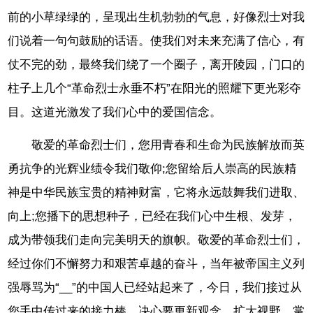
前的小草绿绿的，呈现出生机勃勃的气息，好像烈士对我
们说着一句句鼓励的话语。使我们对未来充满了信心，有
仗不完的劲，最终我们绕了一个圈子，离开陵园，门口的
柱子上几个“革命烈士永垂不朽”在阳光的照耀下更光彩夺
目。这道光激发了我们心中的爱国信念。
敬爱的革命烈士们，您用青春和生命为民族解放而英
勇抗争的光辉业绩令我们敬仰;您留给后人崇高的民族精
神是中华民族宝贵的精神财富，它将永远鼓舞我们进取、
向上;您播下的思想种子，已经在我们心中生根、发芽，
成为带领我们走向完美明天的旗帜。敬爱的革命烈士们，
经过你们不懈努力和艰苦卓越的奋斗，当年被帝国主义列
强辱骂为“__
”的中国人已经站起来了，今日，我们接过从
您手中传过来的接力棒，决心要更新观念，扩大视野，掌