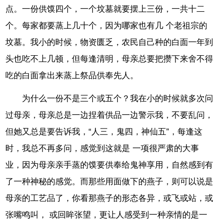
点。一份供馍四个，一个坟墓就要摆上三份，一共十二
个。每家都要蒸上几十个，因为哪家也有几 个老祖宗的
坟墓。我小的时候，物资匮乏，农民自己种的白面一年到
头也吃不上几顿，但每逢清明，母亲总要把攒下来舍不得
吃的白面拿出来蒸上祭品供奉先人。
为什么一份不是三个或五个？我在小的时候就多次问
过母亲，母亲总是一边捏着供品一边警示我，不要乱问，
但她又总是要告诉我，“人三，鬼四，神仙五”，每逢这
时，我总不再多问，感觉到这就是 一项很严肃的大事
业，因为母亲亲手蒸的馍要供奉给鬼神享用，自然感到有
了一种神秘的感觉。而那些用面做下的燕子，则可以说是
母亲的工艺品了，你看那燕子的形态各异，或飞或站，或
张嘴鸣叫， 或回眸张望，更让人感受到一种亲情的是一