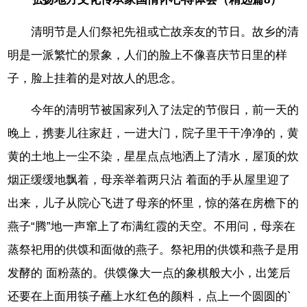
清明节是人们祭祀先祖或亡故亲友的节日。故乡的清
明是一派繁忙的景象，人们的脸上不像喜庆节日里的样
子，脸上挂着的是对故人的思念。
今年的清明节被国家列入了法定的节假日，前一天的
晚上，携妻儿往家赶，一进大门，院子里干干净净的，黄
黄的土地上一尘不染，星星点点地洒上了清水，屋顶的炊
烟正缓缓地飘着，母亲举着两只沾 着面的手从屋里迎了
出来，儿子从院心飞进了母亲的怀里，惊的落在房檐下的
燕子“腾”地一声窜上了布满红霞的天空。不用问，母亲在
蒸祭祀用的供馍和面做的燕子。祭祀用的供馍和燕子是用
发酵的 面粉蒸的。供馍像大一点的象棋般大小，出笼后
还要在上面用筷子蘸上水红色的颜料，点上一个圆圆的`