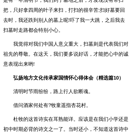
是有一年清明节，我们到了墓地之后，才发现没有带扫
把，只好拿四周的叶子来扫，打扫的很辛苦;扫好墓要回
去时，我还跌到别人的墓上呢!吓了我一大跳，之后我去
扫墓时走路都会特别小心。
我觉得对我们中国人意义重大，扫墓则是代表我们对
祖先的尊敬。在这天，我们要多说好话，才能把心中的诚
意表现出来哟!
弘扬地方文化传承家国情怀心得体会（精选篇10）
清明时节雨纷纷，路上行人欲断魂。
借问酒家何处有?牧童遥指杏花村。
杜牧的这首诗实在耳熟能详。应该是在我们小学还是
初中时期必背的诗文之一了。当时还小，不知道这首诗中