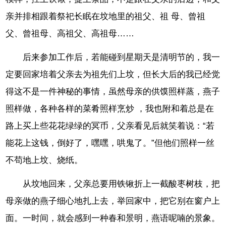
亲并排相跟着祭祀长眠在坟地里的祖父、祖 母、曾祖
父、曾祖母、高祖父、高祖母……
后来参加工作后，若能碰到星期天是清明节的，我一
定要回家培着父亲去为祖先们上坟，但长大后的我已经觉
得这不是一件神秘的事情，虽然母亲的供馍照样蒸，燕子
照样做，各种各样的菜肴照样烹炒 ，我也附和着总是在
路上买上些花花绿绿的冥币，父亲看见后就笑着说：“若
能花上这钱，倒好了，嘿嘿，哄鬼了。”但他们照样一丝
不苟地上坟、烧纸。
从坟地回来，父亲总要用铁锹折上一截酸枣树枝，把
母亲做的燕子细心地扎上去，举回家中，把它别在窗户上
面。一时间，就会感到一种春和景明，燕语呢喃的景象。