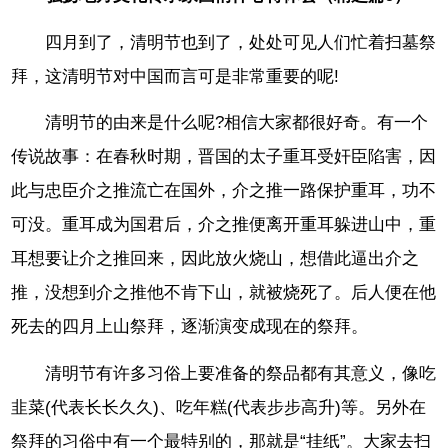
四月到了，清明节也到了，处处可见人们忙着扫墓祭
拜，这清明节对中国而言可是非常重要的呢!
清明节的由来是什么呢?相信大家都很好奇。有一个
传说故事：在春秋时期，晋国的太子重耳受奸臣陷害，因
此与忠臣介之推流亡在国外，介之推一路保护重耳，功不
可没。重耳成为国君后，介之推便离开重耳躲进山中，重
耳想要让介之推回来，因此放火烧山，想借此逼出介之
推，没想到介之推他不肯下山，就被烧死了。后人便在他
死去的四月上山祭拜，逐渐演变成现在的祭拜。
清明节有许多习俗上要准备的祭品都有其意义，像吃
韭菜(代表长长久久)、吃年糕(代表步步高升)等。另外在
祭拜的习俗中有一个最特别的，那就是“挂纸”。大家去扫