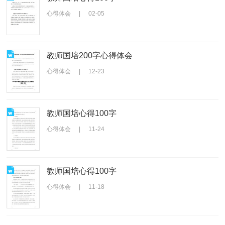
心得体会
|
02-05
教师国培200字心得体会
心得体会
|
12-23
教师国培心得100字
心得体会
|
11-24
教师国培心得100字
心得体会
|
11-18