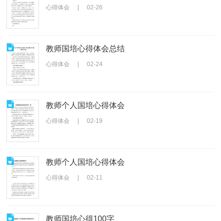
心得体会
|
02-26
教师国培心得体会总结
心得体会
|
02-24
教师个人国培心得体会
心得体会
|
02-19
教师个人国培心得体会
心得体会
|
02-11
教师国培心得100字