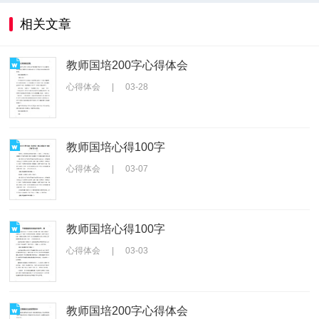
相关文章
教师国培200字心得体会
心得体会
|
03-28
教师国培心得100字
心得体会
|
03-07
教师国培心得100字
心得体会
|
03-03
教师国培200字心得体会